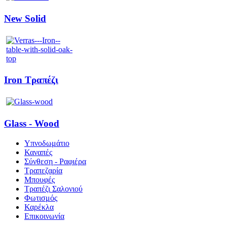
New Solid
Iron Τραπέζι
Glass - Wood
Υπνοδωμάτιο
Καναπές
Σύνθεση - Ραφιέρα
Τραπεζαρία
Μπουφές
Τραπέζι Σαλονιού
Φωτισμός
Καρέκλα
Επικοινωνία