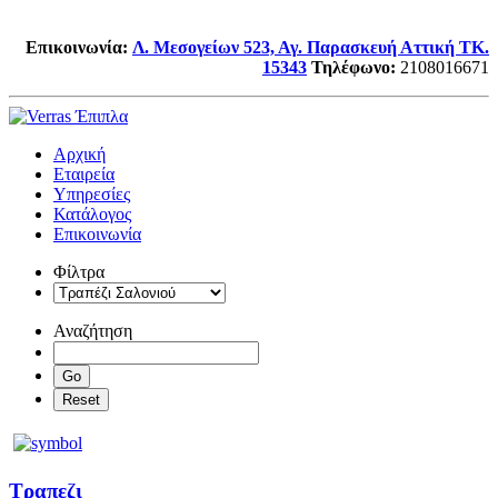
Επικοινωνία:
Λ. Μεσογείων 523, Αγ. Παρασκευή Αττική TK.
15343
Τηλέφωνο
:
2108016671
Αρχική
Εταιρεία
Υπηρεσίες
Κατάλογος
Επικοινωνία
Φίλτρα
Αναζήτηση
Τραπεζι